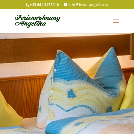
+43 664 5758016
info@fewo-angelika.at