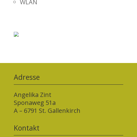
WLAN
Adresse
Angelika Zint
Sponaweg 51a
A – 6791 St. Gallenkirch
Kontakt